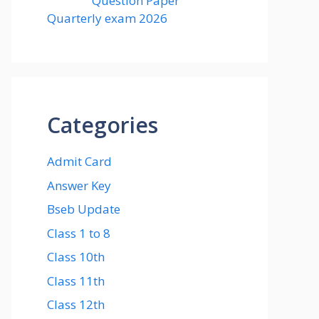
Question Paper
Quarterly exam 2026
Categories
Admit Card
Answer Key
Bseb Update
Class 1 to 8
Class 10th
Class 11th
Class 12th