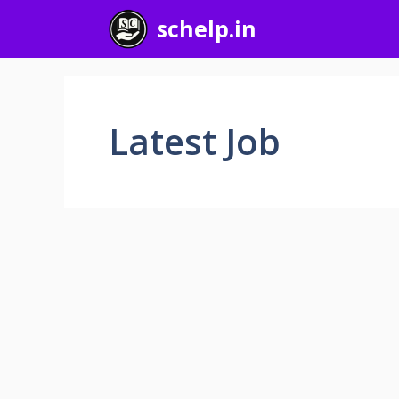
Skip
schelp.in
to
content
Latest Job