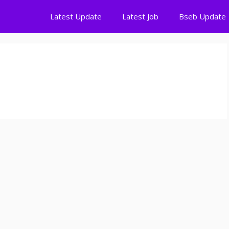
Latest Update
Latest Job
Bseb Update