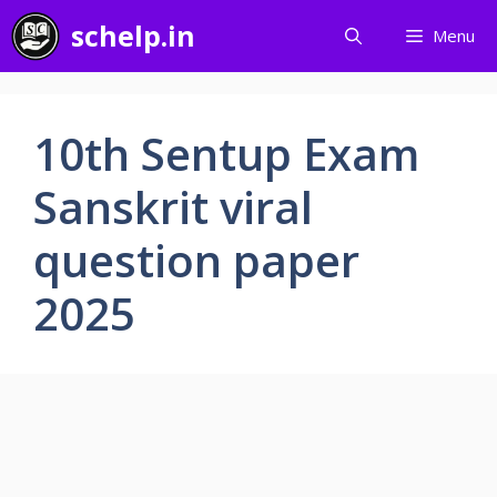
Skip
schelp.in
Menu
to
content
10th Sentup Exam
Sanskrit viral
question paper
2025