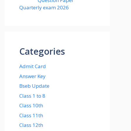
Question Paper
Quarterly exam 2026
Categories
Admit Card
Answer Key
Bseb Update
Class 1 to 8
Class 10th
Class 11th
Class 12th