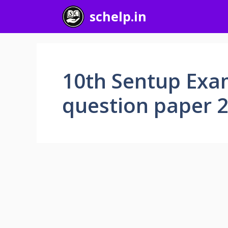
Skip
schelp.in
to
content
10th Sentup Exam
question paper 