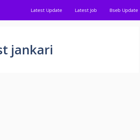
Latest Update
Latest Job
Bseb Update
t jankari