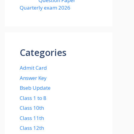
Question Paper
Quarterly exam 2026
Categories
Admit Card
Answer Key
Bseb Update
Class 1 to 8
Class 10th
Class 11th
Class 12th