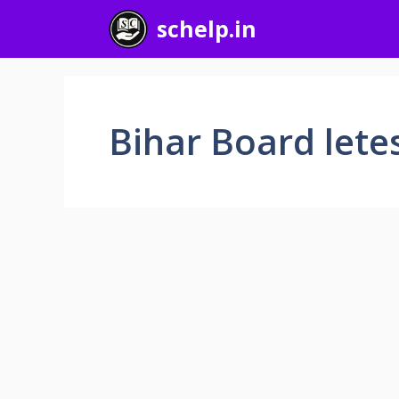
Skip
schelp.in
to
content
Bihar Board letes