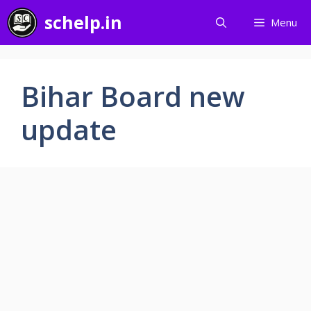
Skip
schelp.in
Menu
to
content
Bihar Board new
update