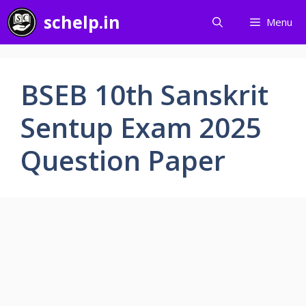
Skip
schelp.in
Menu
to
content
BSEB 10th Sanskrit
Sentup Exam 2025
Question Paper