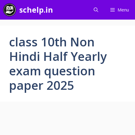
Skip
schelp.in
Menu
to
content
class 10th Non
Hindi Half Yearly
exam question
paper 2025