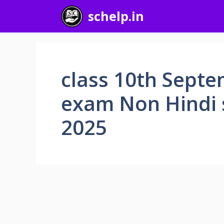
Skip
schelp.in
to
content
class 10th Septe
exam Non Hindi 
2025