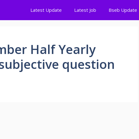
Latest Update
Latest Job
Bseb Update
mber Half Yearly
subjective question