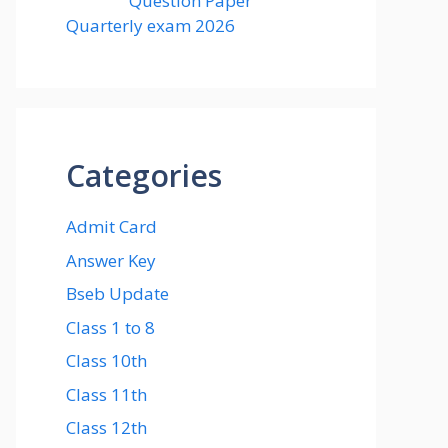
Question Paper
Quarterly exam 2026
Categories
Admit Card
Answer Key
Bseb Update
Class 1 to 8
Class 10th
Class 11th
Class 12th