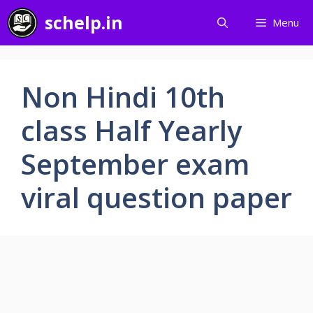
Skip
schelp.in
Menu
to
content
Non Hindi 10th
class Half Yearly
September exam
viral question paper