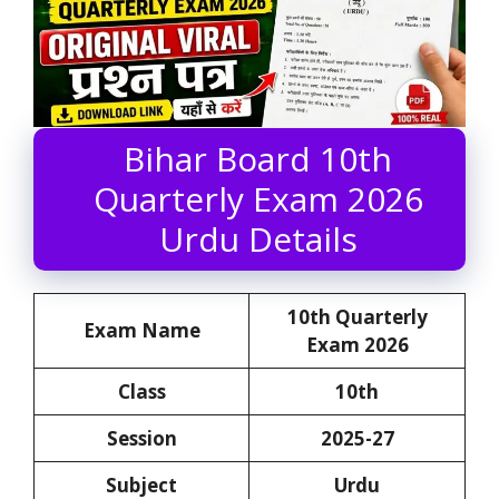
Bihar Board 10th
Quarterly Exam 2026
Urdu Details
10th
Quarterly
Exam Name
Exam 2026
Class
10th
Session
2025-27
Subject
Urdu