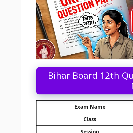
Bihar Board 12th Qu
Exam Name
Class
Session