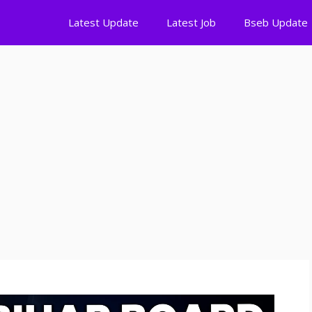
Latest Update
Latest Job
Bseb Update