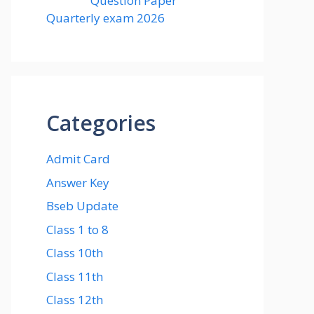
Question Paper
Quarterly exam 2026
Categories
Admit Card
Answer Key
Bseb Update
Class 1 to 8
Class 10th
Class 11th
Class 12th