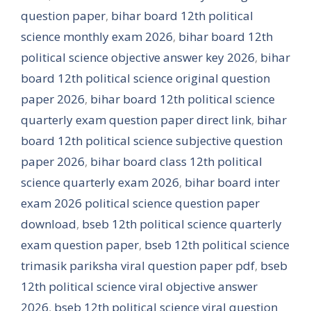
question paper
,
bihar board 12th political
science monthly exam 2026
,
bihar board 12th
political science objective answer key 2026
,
bihar
board 12th political science original question
paper 2026
,
bihar board 12th political science
quarterly exam question paper direct link
,
bihar
board 12th political science subjective question
paper 2026
,
bihar board class 12th political
science quarterly exam 2026
,
bihar board inter
exam 2026 political science question paper
download
,
bseb 12th political science quarterly
exam question paper
,
bseb 12th political science
trimasik pariksha viral question paper pdf
,
bseb
12th political science viral objective answer
2026
,
bseb 12th political science viral question