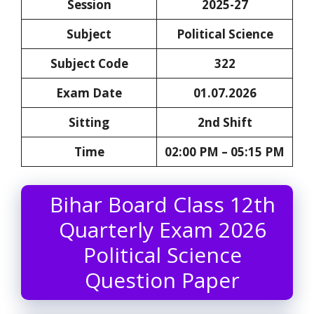
Session
2025-27
Subject
Political Science
Subject Code
322
Exam Date
01.07.2026
Sitting
2nd Shift
Time
02:00 PM – 05:15 PM
Bihar Board Class 12th
Quarterly Exam 2026
Political Science
Question Paper