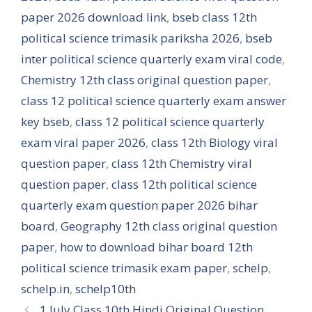
paper 2026 download link
,
bseb class 12th
political science trimasik pariksha 2026
,
bseb
inter political science quarterly exam viral code
,
Chemistry 12th class original question paper
,
class 12 political science quarterly exam answer
key bseb
,
class 12 political science quarterly
exam viral paper 2026
,
class 12th Biology viral
question paper
,
class 12th Chemistry viral
question paper
,
class 12th political science
quarterly exam question paper 2026 bihar
board
,
Geography 12th class original question
paper
,
how to download bihar board 12th
political science trimasik exam paper
,
schelp
,
schelp.in
,
schelp10th
1 July Class 10th Hindi Original Question