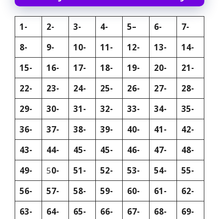
1-
2-
3-
4-
5–
6-
7-
8-
9-
10-
11-
12-
13-
14-
15-
16-
17-
18-
19-
20-
21-
22-
23-
24-
25-
26-
27-
28-
29-
30-
31-
32-
33-
34-
35-
36-
37-
38-
39-
40-
41-
42-
43-
44-
45-
45-
46-
47-
48-
49-
5
0-
51-
52-
53-
54-
55-
56-
57-
58-
59-
60-
61-
62-
63-
64-
65-
66-
67-
68-
69-