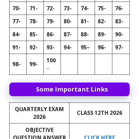
70-
71-
72-
73-
74-
75-
76-
77-
78-
79-
80-
81-
82-
83-
84-
85-
86-
87-
88-
89-
90-
91-
92-
93-
94-
95–
96-
97-
100
98-
99-
–
Some Important Links
QUARTERLY EXAM
CLASS 12TH 2026
2026
OBJECTIVE
QUESTION ANSWER
CLICK HERE