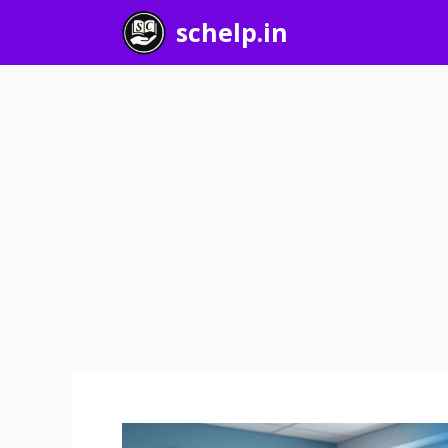
Skip
schelp.in
to
content