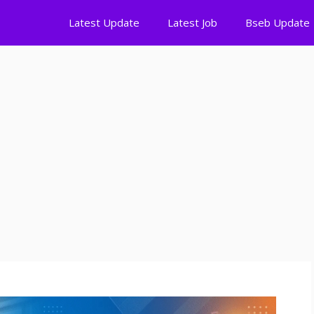
Latest Update
Latest Job
Bseb Update