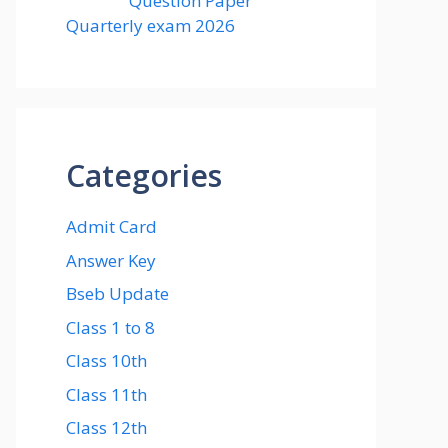
Question Paper
Quarterly exam 2026
Categories
Admit Card
Answer Key
Bseb Update
Class 1 to 8
Class 10th
Class 11th
Class 12th