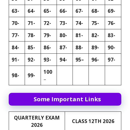
63-
64-
65-
66-
67-
68-
69-
70-
71-
72-
73-
74-
75-
76-
77-
78-
79-
80-
81-
82-
83-
84-
85-
86-
87-
88-
89-
90-
91-
92-
93-
94-
95–
96-
97-
100
98-
99-
–
Some Important Links
QUARTERLY EXAM
CLASS 12TH 2026
2026