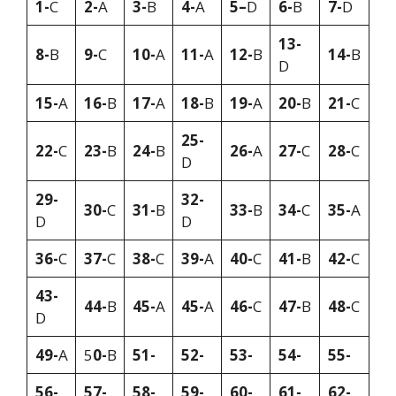
1-
C
2-
A
3-
B
4-
A
5–
D
6-
B
7-
D
13-
8-
B
9-
C
10-
A
11-
A
12-
B
14-
B
D
15-
A
16-
B
17-
A
18-
B
19-
A
20-
B
21-
C
25-
22-
C
23-
B
24-
B
26-
A
27-
C
28-
C
D
29-
32-
30-
C
31-
B
33-
B
34-
C
35-
A
D
D
36-
C
37-
C
38-
C
39-
A
40-
C
41-
B
42-
C
43-
44-
B
45-
A
45-
A
46-
C
47-
B
48-
C
D
49-
A
5
0-
B
51-
52-
53-
54-
55-
56-
57-
58-
59-
60-
61-
62-