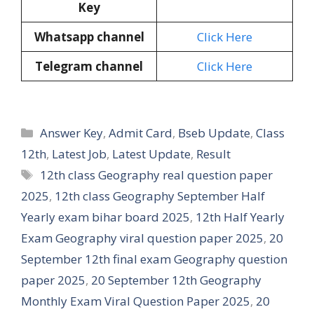
Key
Whatsapp channel
Click Here
Telegram channel
Click Here
Categories
Answer Key
,
Admit Card
,
Bseb Update
,
Class
12th
,
Latest Job
,
Latest Update
,
Result
Tags
12th class Geography real question paper
2025
,
12th class Geography September Half
Yearly exam bihar board 2025
,
12th Half Yearly
Exam Geography viral question paper 2025
,
20
September 12th final exam Geography question
paper 2025
,
20 September 12th Geography
Monthly Exam Viral Question Paper 2025
,
20