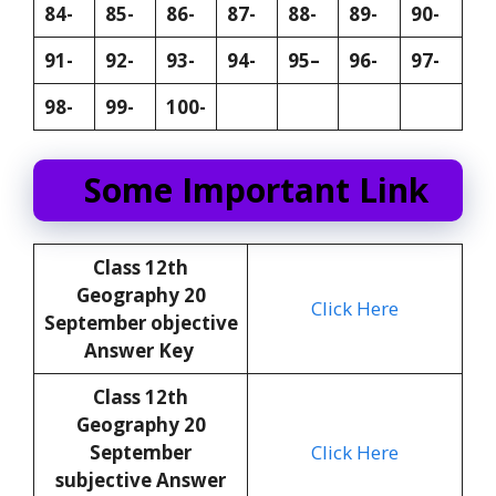
84-
85-
86-
87-
88-
89-
90-
91-
92-
93-
94-
95
–
96-
97-
98-
99-
100-
Some Important Link
Class 12th
Geography 20
Click Here
September objective
Answer Key
Class 12th
Geography 20
September
Click Here
subjective Answer