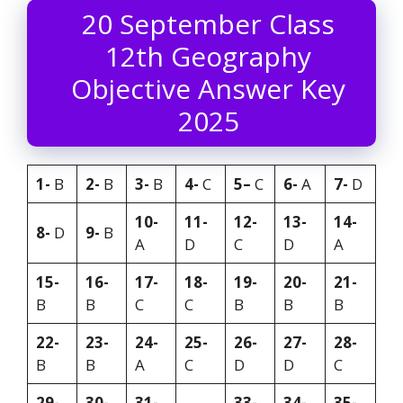
20 September Class
12th Geography
Objective Answer Key
2025
1-
B
2-
B
3-
B
4-
C
5
–
C
6-
A
7-
D
10-
11-
12-
13-
14-
8-
D
9-
B
A
D
C
D
A
15-
16-
17-
18-
19-
20-
21-
B
B
C
C
B
B
B
22-
23-
24-
25-
26-
27-
28-
B
B
A
C
D
D
C
29-
30-
31-
33-
34-
35-