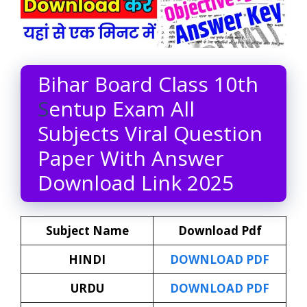
Bihar Board Class 10th
S
entup Exam All
Subjects Viral Question
Paper With Answer
Download Link 2025
Subject Name
Download Pdf
HINDI
DOWNLOAD PDF
URDU
DOWNLOAD PDF