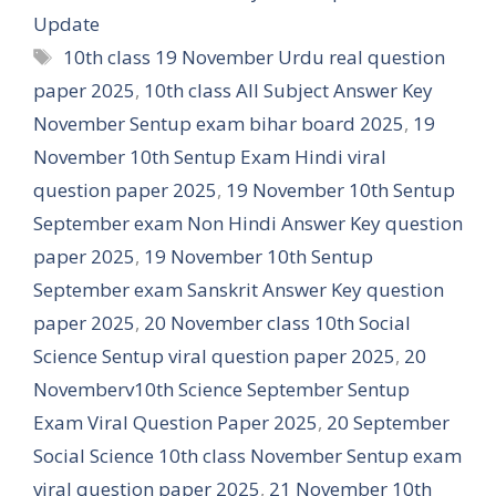
Update
Tags
10th class 19 November Urdu real question
paper 2025
,
10th class All Subject Answer Key
November Sentup exam bihar board 2025
,
19
November 10th Sentup Exam Hindi viral
question paper 2025
,
19 November 10th Sentup
September exam Non Hindi Answer Key question
paper 2025
,
19 November 10th Sentup
September exam Sanskrit Answer Key question
paper 2025
,
20 November class 10th Social
Science Sentup viral question paper 2025
,
20
Novemberv10th Science September Sentup
Exam Viral Question Paper 2025
,
20 September
Social Science 10th class November Sentup exam
viral question paper 2025
,
21 November 10th