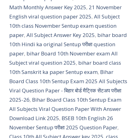
Math Monthly Answer Key 2025
,
21 November
English viral question paper 2025
,
All Subject
10th class November Sentup exam question
paper
,
All Subject Answer Key 2025
,
bihar board
10th Hindi ka original Sentup परीक्षा question
paper
,
bihar Board 10th November exam All
Subject viral question 2025
,
bihar board class
10th Sanskrit ka paper Sentup exam
,
Bihar
Board Class 10th Sentup Exam 2025 All Subjects
Viral Question Paper - बिहार बोर्ड मैट्रिक सेंटअप परीक्षा
2025-26
,
Bihar Board Class 10th Sentup Exam
All Subjects Viral Question Paper With Answer
Download Link 2025
,
BSEB 10th English 26
November Sentup परीक्षा 2025 Question Paper
,
Class 10th All Subject Answer key 2025
,
class