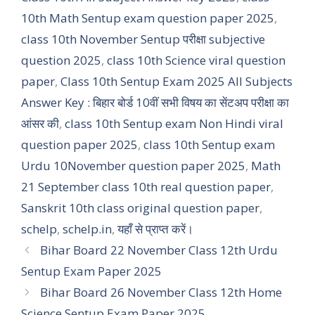
10th Math Sentup exam question paper 2025
,
class 10th November Sentup परीक्षा subjective
question 2025
,
class 10th Science viral question
paper
,
Class 10th Sentup Exam 2025 All Subjects
Answer Key : बिहार बोर्ड 10वीं सभी विषय का सेंटअप परीक्षा का
आंसर की
,
class 10th Sentup exam Non Hindi viral
question paper 2025
,
class 10th Sentup exam
Urdu 10November question paper 2025
,
Math
21 September class 10th real question paper
,
Sanskrit 10th class original question paper
,
schelp
,
schelp.in
,
यहाँ से प्राप्त करें।
Bihar Board 22 November Class 12th Urdu
Sentup Exam Paper 2025
Bihar Board 26 November Class 12th Home
Science Sentup Exam Paper 2025