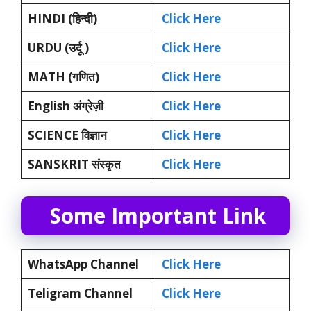
HINDI (हिन्दी)
Click Here
URDU (उर्दू )
Click Here
MATH (गणित)
Click Here
English अंग्रेज़ी
Click Here
SCIENCE विज्ञान
Click Here
SANSKRIT संस्कृत
Click Here
Some Important Link
WhatsApp Channel
Click Here
Teligram Channel
Click Here