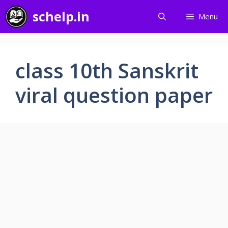
Skip
schelp.in
Menu
to
content
class 10th Sanskrit
viral question paper