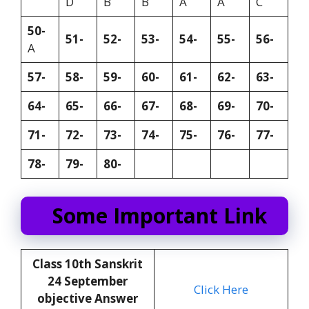
D
B
B
A
A
C
50-
51-
52-
53-
54-
55-
56-
A
57-
58-
59-
60-
61-
62-
63-
64-
65-
66-
67-
68-
69-
70-
71-
72-
73-
74-
75-
76-
77-
78-
79-
80-
Some Important Link
Class 10th Sanskrit
24 September
Click Here
objective Answer