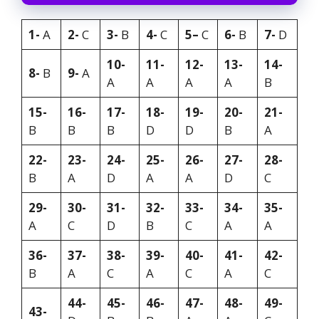
1-
A
2-
C
3-
B
4-
C
5
–
C
6-
B
7-
D
10-
11-
12-
13-
14-
8-
B
9-
A
A
A
A
A
B
15-
16-
17-
18-
19-
20-
21-
B
B
B
D
D
B
A
22-
23-
24-
25-
26-
27-
28-
B
A
D
A
A
D
C
29-
30-
31-
32-
33-
34-
35-
A
C
D
B
C
A
A
36-
37-
38-
39-
40-
41-
42-
B
A
C
A
C
A
C
44-
45-
46-
47-
48-
49-
43-