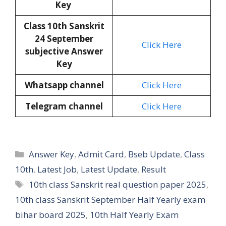
Key
Class 10th
Sanskrit
24 September
Click Here
subjective Answer
Key
Whatsapp channel
Click Here
Telegram channel
Click Here
Categories
Answer Key
,
Admit Card
,
Bseb Update
,
Class
10th
,
Latest Job
,
Latest Update
,
Result
Tags
10th class Sanskrit real question paper 2025
,
10th class Sanskrit September Half Yearly exam
bihar board 2025
,
10th Half Yearly Exam