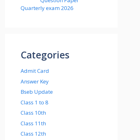
Question Paper
Quarterly exam 2026
Categories
Admit Card
Answer Key
Bseb Update
Class 1 to 8
Class 10th
Class 11th
Class 12th