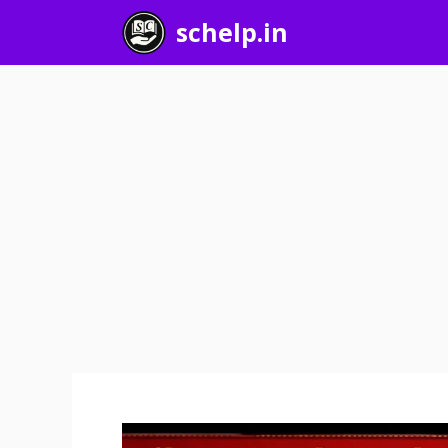
Skip
schelp.in
to
content