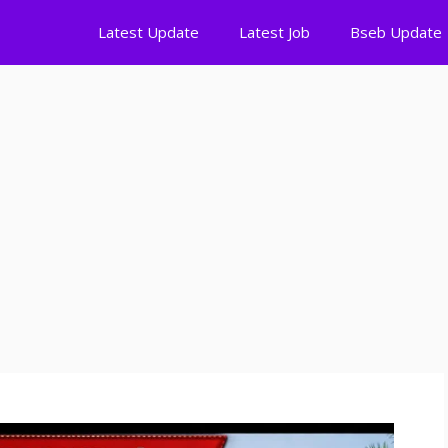
Latest Update
Latest Job
Bseb Update