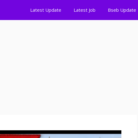
Latest Update
Latest Job
Bseb Update