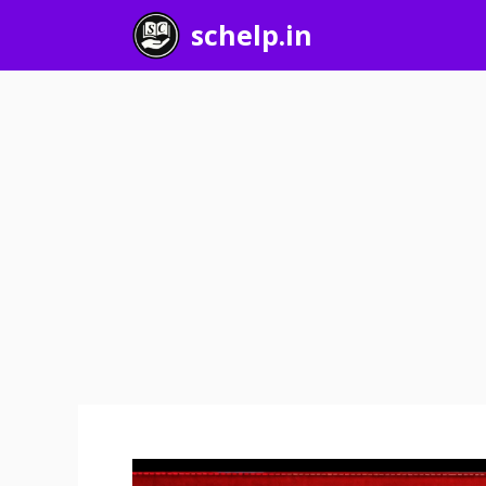
Skip
schelp.in
to
content