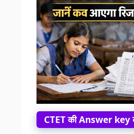
CTET की
Answer key