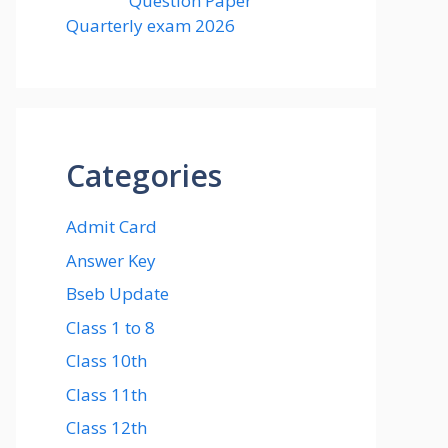
Question Paper
Quarterly exam 2026
Categories
Admit Card
Answer Key
Bseb Update
Class 1 to 8
Class 10th
Class 11th
Class 12th