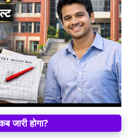
कब जारी हो
गा
?